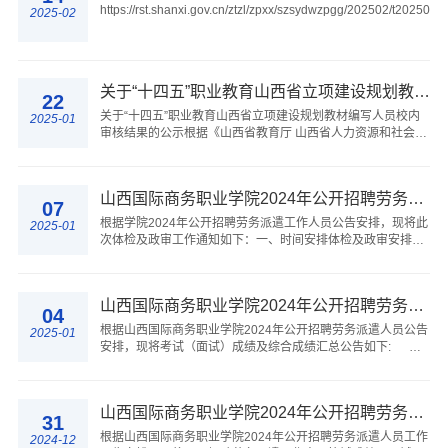
https://rst.shanxi.gov.cn/ztzl/zpxx/szsydwzpgg/202502/t202502
2025-02
关于“十四五”职业教育山西省立项建设规划教材编写人员校内审核结果的公示
22
关于“十四五”职业教育山西省立项建设规划教材编写人员校内
2025-01
审核结果的公示根据《山西省教育厅 山西省人力资源和社会保
障厅关于开展“十四五”职业教育山西省立项建设规划教材审核
验收工作的通知》（晋教职成函...
山西国际商务职业学院2024年公开招聘劳务派遣工作人员体检及政审公告
07
根据学院2024年公开招聘劳务派遣工作人员公告安排，现将此
2025-01
次体检及政审工作通知如下：一、时间安排体检及政审安排在
2025年1月进行。体检具体时间和地点电话通知考生。二、人
员范围按照学院官网2025年1月4日发布《...
山西国际商务职业学院2024年公开招聘劳务派遣人员考试（面试）成绩及综合成绩公告
04
根据山西国际商务职业学院2024年公开招聘劳务派遣人员公告
2025-01
安排，现将考试（面试）成绩及综合成绩汇总公告如下:
2025年1月4日
山西国际商务职业学院2024年公开招聘劳务派遣工作人员笔试成绩及面试工作安排公告
31
根据山西国际商务职业学院2024年公开招聘劳务派遣人员工作
2024-12