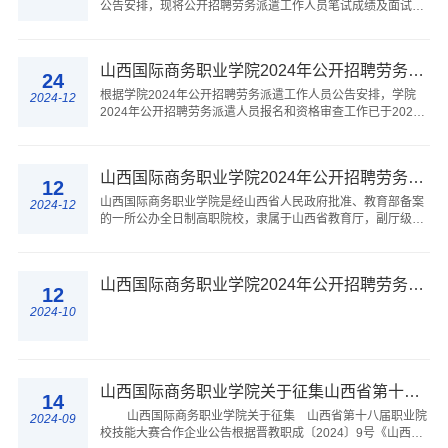
公告安排，现将公开招聘劳务派遣工作人员笔试成绩及面试工
作有关事项公告如下:一、笔试成绩考生笔试成绩详见《山西国
际商务职业学院2024年公开招聘劳务派...
山西国际商务职业学院2024年公开招聘劳务派遣人员资格审查合格人员名单暨笔试公告
24
根据学院2024年公开招聘劳务派遣工作人员公告安排，学院
2024-12
2024年公开招聘劳务派遣人员报名和资格审查工作已于2024
年12月19日结束，现将资格审查合格人员名单和笔试预告等情
况公告如下：一、资格审查根据《山西国际...
山西国际商务职业学院2024年公开招聘劳务派遣工作人员公告
12
山西国际商务职业学院是经山西省人民政府批准、教育部备案
2024-12
的一所公办全日制高职院校，隶属于山西省教育厅，副厅级建
制，面向全国招生。根据工作需要，学院面向社会公开招聘劳
务派遣工作人员，现就有关事项公告如...
山西国际商务职业学院2024年公开招聘劳务派遣人员拟聘人员的公示
12
2024-10
山西国际商务职业学院关于征集山西省第十八届职业院校技能大赛合作企业公告
14
山西国际商务职业学院关于征集 山西省第十八届职业院
2024-09
校技能大赛合作企业公告根据晋教职成〔2024〕9号《山西省