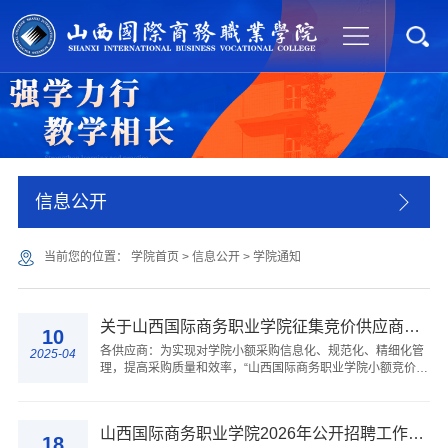
信息公开
当前您的位置：
学院首页
>
信息公开
>
学院通知
关于山西国际商务职业学院征集竞价供应商的通知
10
各供应商：为实现对学院小额采购信息化、规范化、精细化管
2025-04
理，提高采购质量和效率，“山西国际商务职业学院小额竞价采
购平台”（以下简称平台）上线试运行。该平台主要针对3万元
以上10万元以下且山西省集采目录以...
山西国际商务职业学院2026年公开招聘工作人员体检和考察公告
18